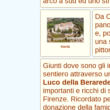
arco a sud ed uno str
Da C
pano
e, p
una 
Starda
pitto
Giunti dove sono gli i
sentiero attraverso un
Luco della Berared
importanti e ricchi di
Firenze. Ricordato pe
donazione della famig