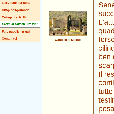
Sene
Libri, guida turistica
Citt� dell�Umbria
succ
Collegamenti Utili
L'at
Greve in Chianti Sito Web
quad
Fare pubblicit� qui
fors
Contattaci
Castello di Meleto
cilin
ben 
scar
Il re
corti
tutt
test
pesa