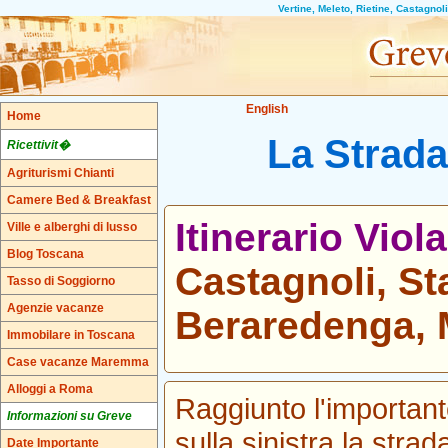
Vertine, Meleto, Rietine, Castagno
English
Home
La Strada 
Ricettivit�
Agriturismi Chianti
Camere Bed & Breakfast
Itinerario Viol
Ville e alberghi di lusso
Blog Toscana
Castagnoli, St
Tasso di Soggiorno
Agenzie vacanze
Beraredenga, 
Immobilare in Toscana
Case vacanze Maremma
Alloggi a Roma
Raggiunto l'important
Informazioni su Greve
sulla sinistra la stra
Date Importante