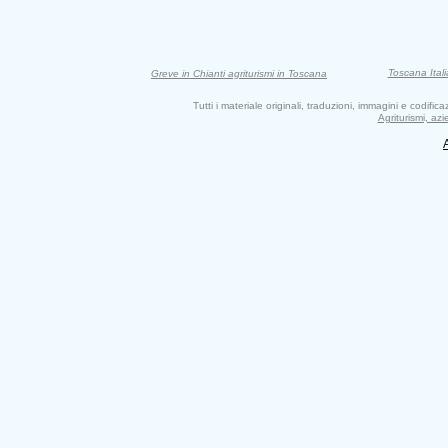
Toscana Itali
Greve in Chianti agriturismi in Toscana
Tutti i materiale originali, traduzioni, immagini e codifi
Agriturismi, az