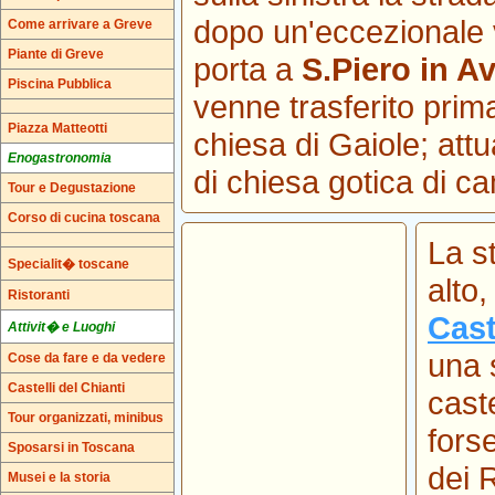
dopo un'eccezionale 
Come arrivare a Greve
Piante di Greve
porta a
S.Piero in A
Piscina Pubblica
venne trasferito prima
Piazza Matteotti
chiesa di Gaiole; att
Enogastronomia
di chiesa gotica di c
Tour e Degustazione
Corso di cucina toscana
La s
Specialit� toscane
alto,
Ristoranti
Cas
Attivit� e Luoghi
una s
Cose da fare e da vedere
Castelli del Chianti
cast
Tour organizzati, minibus
fors
Sposarsi in Toscana
dei 
Musei e la storia