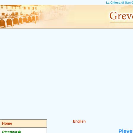
La Chiesa di San C
English
Home
Pieve
Ricettivit�