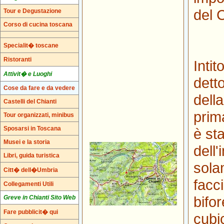
del C
Tour e Degustazione
Corso di cucina toscana
Specialit� toscane
Ristoranti
Intit
Attivit� e Luoghi
dett
Cose da fare e da vedere
dell
Castelli del Chianti
prim
Tour organizzati, minibus
Sposarsi in Toscana
è st
Musei e la storia
dell
Libri, guida turistica
sola
Citt� dell�Umbria
facc
Collegamenti Utili
bifo
Greve in Chianti Sito Web
Fare pubblicit� qui
cubi