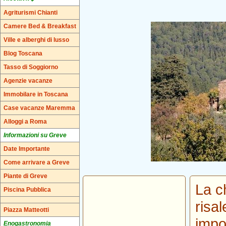
Agriturismi Chianti
Camere Bed & Breakfast
Ville e alberghi di lusso
Blog Toscana
Tasso di Soggiorno
Agenzie vacanze
Immobilare in Toscana
Case vacanze Maremma
Alloggi a Roma
Informazioni su Greve
Date Importante
Come arrivare a Greve
Piante di Greve
La c
Piscina Pubblica
risal
Piazza Matteotti
impo
Enogastronomia