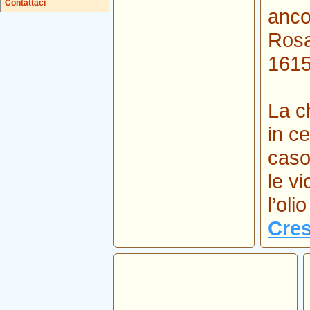
Contattaci
anco
Rosa
1615
La c
in ce
caso
le v
l’oli
Cres