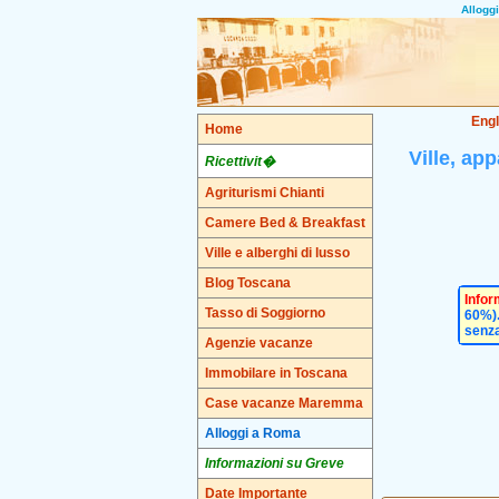
Allogg
Engl
Home
Ville, ap
Ricettivit�
Agriturismi Chianti
Camere Bed & Breakfast
Ville e alberghi di lusso
Blog Toscana
Infor
Tasso di Soggiorno
60%).
senza
Agenzie vacanze
Immobilare in Toscana
Case vacanze Maremma
Alloggi a Roma
Informazioni su Greve
Date Importante