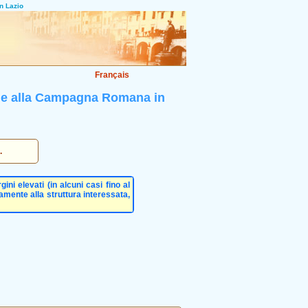
n Lazio
Français
a e alla Campagna Romana in
.
ini elevati (in alcuni casi fino al
tamente alla struttura interessata,