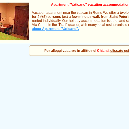
Apartment "Vaticano" vacation accommodation i
Vacation apartment near the vatican in Rome We offer a
two b
for 4 (+2) persons just a few minutes walk from Saint Pete
rented individually. Our holiday accommodation is quiet and se
Via Candi in the "Prati" quarter, with many local restaurants t
about Apartment "Vaticano".
Per alloggi vacanze in affitto nel
Chianti
,
cliccate qui