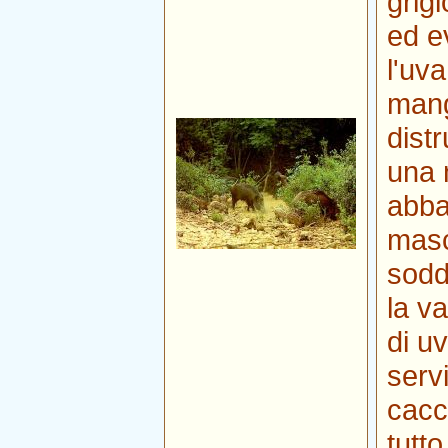
grigi
ed e
l'uv
mang
distr
una 
abba
masc
sodd
la va
di uv
servi
cacc
tutto