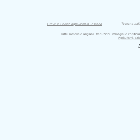
Toscana Itali
Greve in Chianti agriturismi in Toscana
Tutti i materiale originali, traduzioni, immagini e codifi
Agriturismi, az