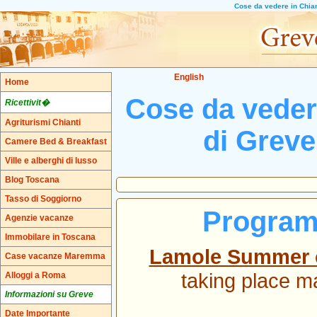
Cose da vedere in Chian
English
Home
Cose da vedere
Ricettivit�
Agriturismi Chianti
di Greve
Camere Bed & Breakfast
Ville e alberghi di lusso
Blog Toscana
Tasso di Soggiorno
Program
Agenzie vacanze
Immobilare in Toscana
Lamole Summer c
Case vacanze Maremma
taking place ma
Alloggi a Roma
Informazioni su Greve
Date Importante