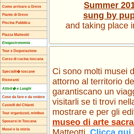
Summer 2015
Come arrivare a Greve
sung by pupi
Piante di Greve
and taking place 
Piscina Pubblica
Piazza Matteotti
Enogastronomia
Tour e Degustazione
Corso di cucina toscana
Ci sono molti musei d'
Specialit� toscane
attorno al territorio 
Ristoranti
Attivit� e Luoghi
garantiscano un viagg
Cose da fare e da vedere
visitarli se ti trovi 
Castelli del Chianti
mostrare e per gli edif
Tour organizzati, minibus
museo di arte sacr
Sposarsi in Toscana
Musei e la storia
Matteotti.
Clicca qui