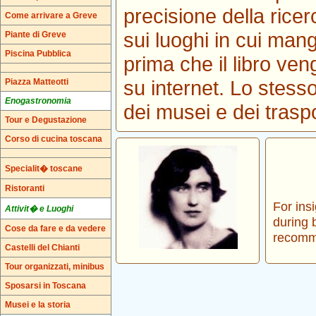
precisione della ricer
Come arrivare a Greve
sui luoghi in cui ma
Piante di Greve
Piscina Pubblica
prima che il libro ve
su internet. Lo stesso
Piazza Matteotti
Enogastronomia
dei musei e dei traspo
Tour e Degustazione
Corso di cucina toscana
Specialit� toscane
Ristoranti
For insi
Attivit� e Luoghi
during 
Cose da fare e da vedere
recomm
Castelli del Chianti
Tour organizzati, minibus
Sposarsi in Toscana
Musei e la storia