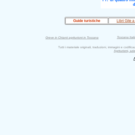
d
Guide turistiche
Libri Gite a
Toscana Itali
Greve in Chianti agriturismi in Toscana
Tutti i materiale originali, traduzioni, immagini e codifi
Agriturismi, az