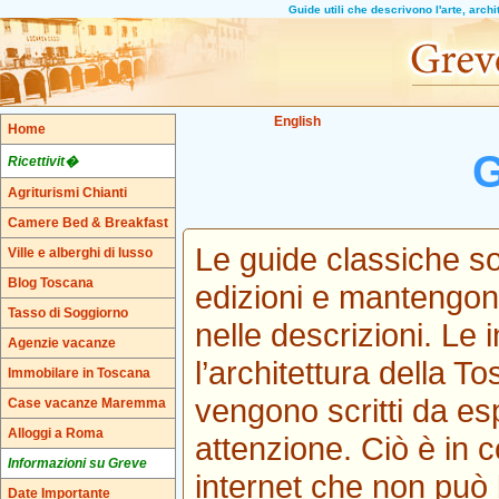
Guide utili che descrivono l'arte, arch
English
Home
G
Ricettivit�
Agriturismi Chianti
Camere Bed & Breakfast
Le guide classiche so
Ville e alberghi di lusso
Blog Toscana
edizioni e mantengono 
Tasso di Soggiorno
nelle descrizioni. Le i
Agenzie vacanze
l’architettura della To
Immobilare in Toscana
vengono scritti da es
Case vacanze Maremma
Alloggi a Roma
attenzione. Ciò è in 
Informazioni su Greve
internet che non può b
Date Importante