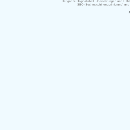
Der ganze Originalinhalt, Übersetzungen und HTM
SEO (Suchmaschinenoptimierung) und