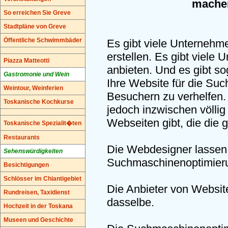
machen
So erreichen Sie Greve
Stadtpläne von Greve
Öffentliche Schwimmbäder
Es gibt viele Unternehme
erstellen. Es gibt viele
Piazza Matteotti
anbieten. Und es gibt so
Gastromonie und Wein
Ihre Website für die Su
Weintour, Weinferien
Besuchern zu verhelfen
Toskanische Kochkurse
jedoch inzwischen völlig
Webseiten gibt, die die 
Toskanische Spezialit�ten
Restaurants
Die Webdesigner lassen 
Sehenswürdigkeiten
Suchmaschinenoptimierun
Besichtigungen
Schlösser im Chiantigebiet
Die Anbieter von Websi
Rundreisen, Taxidienst
dasselbe.
Hochzeit in der Toskana
Museen und Geschichte