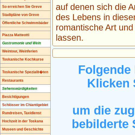
auf denen sich die 
So erreichen Sie Greve
des Lebens in diese
Stadtpläne von Greve
Öffentliche Schwimmbäder
romantische Art un
lassen.
Piazza Matteotti
Gastromonie und Wein
Weintour, Weinferien
Toskanische Kochkurse
Folgende 
Toskanische Spezialit�ten
Klicken
Restaurants
Sehenswürdigkeiten
Besichtigungen
Schlösser im Chiantigebiet
um die zug
Rundreisen, Taxidienst
bebilderte
Hochzeit in der Toskana
Museen und Geschichte