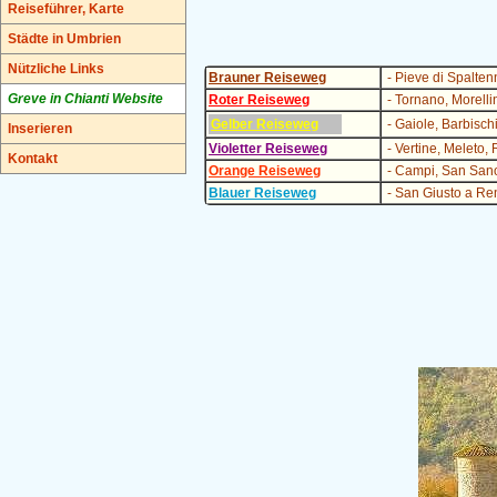
Reiseführer, Karte
Städte in Umbrien
Nützliche Links
Brauner Reiseweg
-
Pieve di Spaltenn
Greve in Chianti Website
Roter Reiseweg
-
Tornano, Morelli
Gelber Reiseweg
-
Gaiole, Barbisch
Inserieren
Violetter Reiseweg
-
Vertine, Meleto,
Kontakt
Orange Reiseweg
-
Campi, San Sano,
Blauer Reiseweg
-
San Giusto a Ren