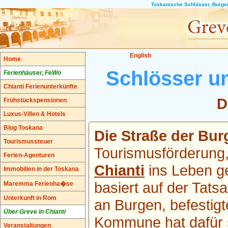
Toskanische Schlösser, Burgen
English
Home
Schlösser u
Ferienhäuser, FeWo
Chianti Ferienunterkünfte
D
Frühstückspensionen
Luxus-Villen & Hotels
Blog Toskana
Die Straße der Bur
Tourismussteuer
Tourismusförderung
Ferien-Agenturen
Chianti
ins Leben ge
Immobilien in der Toskana
basiert auf der Tats
Maremma Ferienha�se
Unterkunft in Rom
an Burgen, befestig
Über Greve in Chianti
Kommune hat dafür s
Veranstaltungen