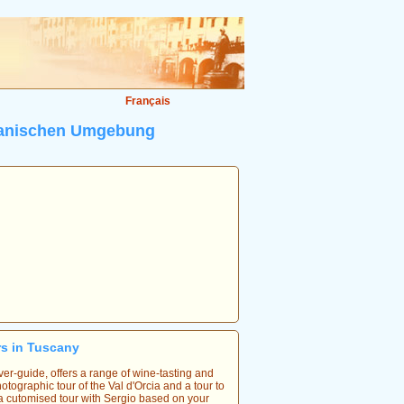
Français
skanischen Umgebung
rs in Tuscany
ver-guide, offers a range of wine-tasting and
tographic tour of the Val d'Orcia and a tour to
a cutomised tour with Sergio based on your