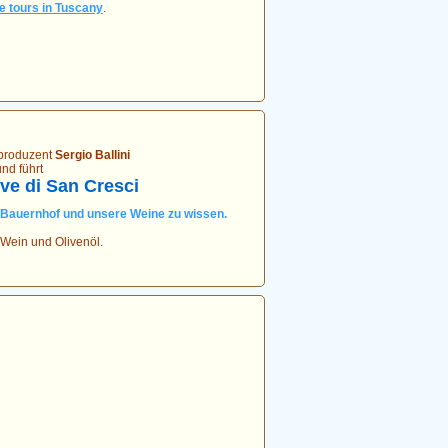
e tours in Tuscany
.
produzent
Sergio Ballini
und führt
ve di San Cresci
 Bauernhof und unsere Weine zu wissen.
 Wein und Olivenöl.