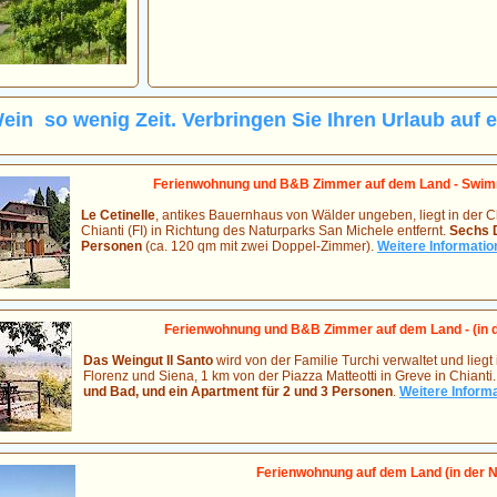
Wein ­ so wenig Zeit. Verbringen Sie Ihren Urlaub au
Ferienwohnung und B&B Zimmer auf dem Land - Swimm
Le Cetinelle
, antikes Bauernhaus von Wälder ungeben, liegt in der C
Chianti (FI) in Richtung des Naturparks San Michele entfernt.
Sechs D
Personen
(ca. 120 qm mit zwei Doppel-Zimmer).
Weitere Informatio
Ferienwohnung und B&B Zimmer auf dem Land - (in 
Das Weingut Il Santo
wird von der Familie Turchi verwaltet und lieg
Florenz und Siena, 1 km von der Piazza Matteotti in Greve in Chiant
und Bad, und ein Apartment für 2 und 3 Personen
.
Weitere Informa
Ferienwohnung auf dem Land (in der 