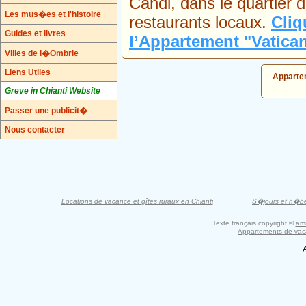
Candi, dans le quartier 
Les mus�es et l'histoire
restaurants locaux.
Cliq
Guides et livres
l’Appartement "Vatica
Villes de l�Ombrie
Liens Utiles
Appartem
Greve in Chianti Website
Passer une publicit�
Nous contacter
Locations de vacance et gîtes ruraux en Chianti
S�jours et h�b
Texte français copyright ©
am
Appartements de vac