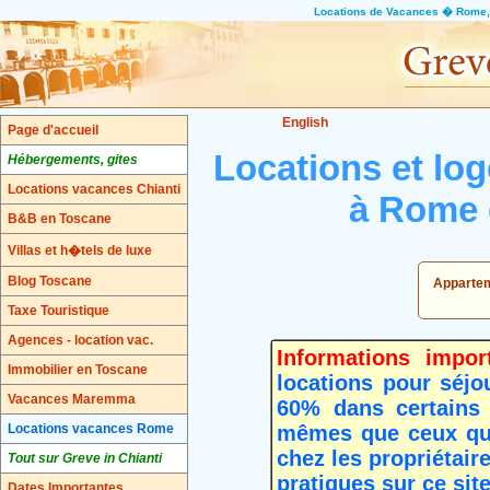
Locations de Vacances � Rome,
English
Page d'accueil
Locations et lo
Hébergements, gites
Locations vacances Chianti
à Rome 
B&B en Toscane
Villas et h�tels de luxe
Blog Toscane
Appartem
Taxe Touristique
Agences - location vac.
Informations impor
Immobilier en Toscane
locations pour séjo
Vacances Maremma
60% dans certains 
Locations vacances Rome
mêmes que ceux que 
chez les propriétair
Tout sur Greve in Chianti
pratiques sur ce site
Dates Importantes