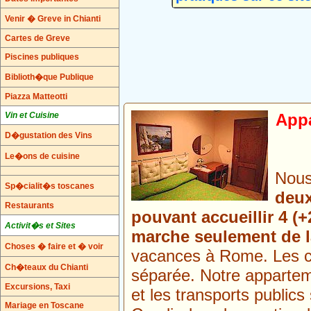
Venir � Greve in Chianti
Cartes de Greve
Piscines publiques
Biblioth�que Publique
Piazza Matteotti
Vin et Cuisine
Appa
D�gustation des Vins
Le�ons de cuisine
Nous
Sp�cialit�s toscanes
deux
Restaurants
pouvant accueillir 4 (
Activit�s et Sites
marche seulement de la
Choses � faire et � voir
vacances à Rome. Les c
Ch�teaux du Chianti
séparée. Notre apparteme
Excursions, Taxi
et les transports publics
Mariage en Toscane