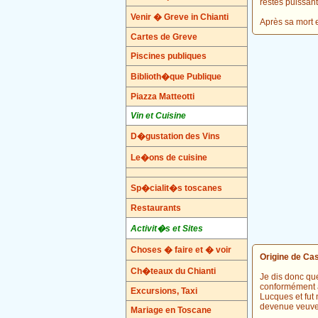
restés puissant
Venir � Greve in Chianti
Après sa mort 
Cartes de Greve
Piscines publiques
Biblioth�que Publique
Piazza Matteotti
Vin et Cuisine
D�gustation des Vins
Le�ons de cuisine
Sp�cialit�s toscanes
Restaurants
Activit�s et Sites
Choses � faire et � voir
Origine de Ca
Ch�teaux du Chianti
Je dis donc que
conformément à 
Excursions, Taxi
Lucques et fut 
devenue veuve e
Mariage en Toscane