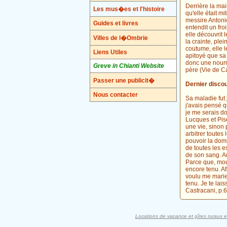
Derrière la mai
Les mus�es et l'histoire
qu'elle était m
messire Antoni
Guides et livres
entendit un fro
elle découvrit 
Villes de l�Ombrie
la crainte, ple
coutume, elle l
Liens Utiles
apitoyé que sa s
donc une nourri
Greve in Chianti Website
père (Vie de C
Passer une publicit�
Dernier disco
Nous contacter
Sa maladie fut 
j'avais pensé q
je me serais d
Lucques et Pise
une vie, sinon 
arbitrer toute
pouvoir la domi
de toutes les e
de son sang. Au
Parce que, mour
encore tenu. Af
voulu me marier
tenu. Je te lais
Castracani, p.
Locations de vacance et gîtes ruraux e