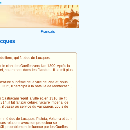
es
Français
ucques
ottiere, qui fut duc de Lucques.
ar le clan des Guelfes vers l'an 1300. Après la
Bel, notamment dans les Flandres. Il se mit plus
strature suprême de la ville de Pise et, sous
315, il participa à la bataille de Montecatini,
stracani reprit la ville et, en 1316, se fit
, il fut fait par celui-ci vicaire impérial de
, il passa au service du vainqueur, Louis de
 nommé duc de Lucques, Pistoia, Volterra et Luni
s ses relations avec son protecteur se
II, probablement influence par les Guelfes