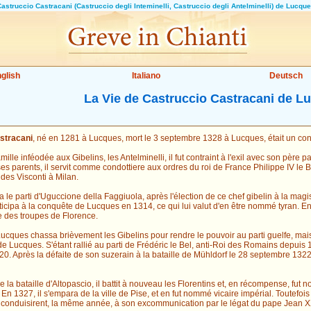
astruccio Castracani (Castruccio degli Inteminelli, Castruccio degli Antelminelli) de Lucqu
glish
Italiano
Deutsch
La Vie de Castruccio Castracani de L
stracani
, né en 1281 à Lucques, mort le 3 septembre 1328 à Lucques, était un cond
ille inféodée aux Gibelins, les Antelminelli, il fut contraint à l'exil avec son père p
ses parents, il servit comme condottiere aux ordres du roi de France Philippe IV le 
 des Visconti à Milan.
lia le parti d'Uguccione della Faggiuola, après l'élection de ce chef gibelin à la magi
ticipa à la conquête de Lucques en 1314, ce qui lui valut d'en être nommé tyran. En 1
ite des troupes de Florence.
ucques chassa brièvement les Gibelins pour rendre le pouvoir au parti guelfe, mais Ca
de Lucques. S'étant rallié au parti de Frédéric le Bel, anti-Roi des Romains depuis 1314
. Après la défaite de son suzerain à la bataille de Mühldorf le 28 septembre 1322
e la bataille d'Altopascio, il battit à nouveau les Florentins et, en récompense, fut
 En 1327, il s'empara de la ville de Pise, et en fut nommé vicaire impérial. Toutefoi
 conduisirent, la même année, à son excommunication par le légat du pape Jean XX