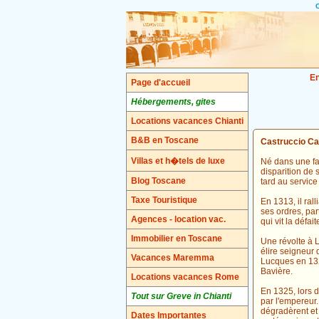
C
En
Page d'accueil
Hébergements, gites
Locations vacances Chianti
B&B en Toscane
Castruccio Ca
Villas et h�tels de luxe
Né dans une fam
disparition de 
Blog Toscane
tard au service
Taxe Touristique
En 1313, il ral
ses ordres, par
Agences - location vac.
qui vit la défa
Immobilier en Toscane
Une révolte à L
élire seigneur 
Vacances Maremma
Lucques en 1320
Bavière.
Locations vacances Rome
En 1325, lors d
Tout sur Greve in Chianti
par l'empereur.
dégradèrent et
Dates Importantes