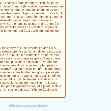
ieurs côtés et sans grandes difficultés, parce
il, dame Dianora (tel était le nom de la sœur de
es herbes pour en faire des condiments, elle
omme des pleurs. S'approchant donc de ce bruit,
emander de l'aide. Partagée entre la stupeur et
yant enveloppé de linges blancs selon la
 et voyant l'enfant, ne fut pas moins étonné et
re et l'autre n'avait pas d'enfant. Ils prirent
er, ils le nommèrent Castruccio, du nom de leur
on chevet et lui dit ces mots: "Mon fils, si
 je m'étais promise après tant d'heureux succès,
oins de jalousie. Me contentant de gouverner
ait des amis de ces deux peuples, j'aurais mené
urément plus sûr et plus stable. Prétendant
trer ses intentions, ni assez de temps pour
suis arrivé tout jeune chez ton père et dépourvu
imé de lui plus tendrement que si j'avais été
osition que tu as vue et que tu vois toi-même.
'amour et la loyauté auxquels j'étais et suis
et ma vaillance me donnaient, je n'ai jamais
ton père la gratitude à laquelle je me sentais
 j'en suis fort attristé..." (Vie de Castruccio
Séjours de vacances en Toscane