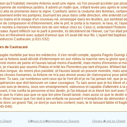
son qu'il habitait, messire Antonio avait une vigne, où l'on pouvait accéder par plus
itoyenne de nombreux jardins. Il advint un matin que, s'étant levée peu après le sole
o) alla se promener dans la vigne. Cueillant, selon la coutume des femmes, certain
issement entre les pampres; tournant les yeux dans cette direction, elle entendit c
les mains et le visage d'un nouveau-né, enveloppé dans les feuilles, qui semblait d
ine de compassion et d'étonnement, elle le prit, le porta à la maison, le lava, et, l'a
e montra à messire Antonio lors de son retour chez lui. Celui-ci, entendant l'histoire
œur. Ayant réfléchi sur le parti à prendre, ils décidèrent de l'élever, car l'un était prêt
ce et l'élevèrent avec autant d'amour que s'il avait été leur fils. L'ayant fait baptis
astruccio Castracani, p.631-532)
urs de Castracani
jugée mortelle par tous les médecins. Il s'en rendit compte, appela Pagolo Guinigi à s
ue la fortune avait décidé d'interrompre en son milieu la marche vers la gloire que
onné moins de peine et t'aurais laissé moins d'autorité, mais moins d'ennemis et m
, je n'aurais pas soumis Pistoia et irrité les Florentins par tant d'injures. M'étant f
plus longue, du moins plus paisible, et t'aurais laissé un pouvoir moindre, mais ass
s les choses humaines, la fortune ne m'a pas donné assez de clairvoyance pour péné
ner. Tu sais, car nombreux sont ceux qui te l'ont dit et je ne l'ai jamais nié, que je 
spérances que doit éprouver un cœur courageux. Tu sais aussi que je fus élevé et a
ssi suis-je devenu, sous son enseignement, valeureux et capable d'atteindre à la p
ant, il me confia ta personne et ton destin, je t'ai éduqué et ai élevé ton sort avec l
in que tu n'aies pas que ce que ton père t'avait laissé, mais aussi ce que le destin 
. Ainsi l'amour que l'on doit à ses enfants ne pouvait-il m'empêcher de démontrer à 
se donc un grand ?tat, ce dont je suis très content; mais, te le laissant faible et fragile,
645-646)
n Chianti
S�jours et h�bergements en Toscane
Choses � voir en Chianti