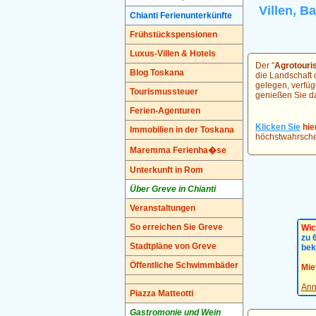
Villen, B
Chianti Ferienunterkünfte
Frühstückspensionen
Luxus-Villen & Hotels
Der "
Agrotour
Blog Toskana
die Landschaft 
gelegen, verfü
Tourismussteuer
genießen Sie d
Ferien-Agenturen
Klicken Sie
hie
Immobilien in der Toskana
höchstwahrsche
Maremma Ferienha�se
Unterkunft in Rom
Über Greve in Chianti
Veranstaltungen
So erreichen Sie Greve
Wic
zu 
Stadtpläne von Greve
bek
Öffentliche Schwimmbäder
Mie
Ann
Piazza Matteotti
Gastromonie und Wein