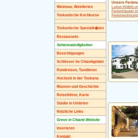
Unsere Ferienun
Weintour, Weinferien
Luxus-Hotels un
Ferienhäuser in
Toskanische Kochkurse
Ferienwohnunge
Toskanische Spezialit�ten
Restaurants
Sehenswürdigkeiten
Besichtigungen
Schlösser im Chiantigebiet
Rundreisen, Taxidienst
Hochzeit in der Toskana
Museen und Geschichte
Reiseführer, Karte
Städte in Umbrien
Nützliche Links
Greve in Chianti Website
Inserieren
Kontakt