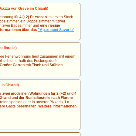
Piazza von Greve im Chianti)
nwohnung für
4 (+2) Personen
im ersten Stock
oppelzimmer, ein Doppelzimmer mit zwei
er, zwei Badezimmer und
eine riesige
nformationen über das
"Apartment Saverio"
efioralle)
re Ferienwohnung liegt zusammen mit einem
et sich unterhalb des Festungsdorfs
Großer Garten mit Tisch und Stühlen
.
in Chianti)
us
zwei modernen Wohnungen für 2 (+2) und 4
hianti und der Bushaltestelle nach Florenz
reien speisen oder in unserer Pizzeria "La
ere Gäste bereithalten.
Weitere Informationen