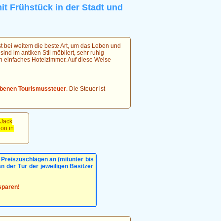
t Frühstück in der Stadt und
st bei weitem die beste Art, um das Leben und
nd im antiken Stil möbliert, sehr ruhig
n einfaches Hotelzimmer. Auf diese Weise
hobenen Tourismussteuer
. Die Steuer ist
 Jack
on in
Preiszuschlägen an (mitunter bis
an der Tür der jeweiligen Besitzer
sparen!