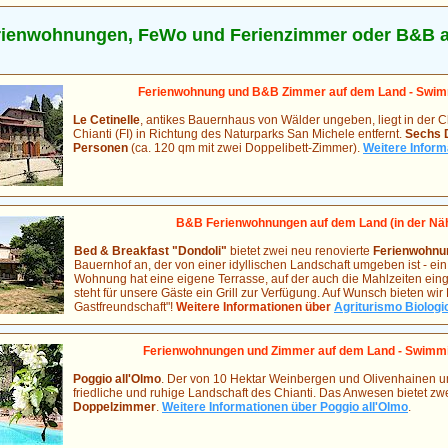
rienwohnungen, FeWo und Ferienzimmer oder B&B au
Ferienwohnung und B&B Zimmer auf dem Land - Swimm
Le Cetinelle
, antikes Bauernhaus von Wälder ungeben, liegt in der C
Chianti (FI) in Richtung des Naturparks San Michele entfernt.
Sechs D
Personen
(ca. 120 qm mit zwei Doppelibett-Zimmer).
Weitere Inform
B&B Ferienwohnungen auf dem Land (in der Nä
Bed & Breakfast "Dondoli"
bietet zwei neu renovierte
Ferienwohnun
Bauernhof an, der von einer idyllischen Landschaft umgeben ist - ein 
Wohnung hat eine eigene Terrasse, auf der auch die Mahlzeiten e
steht für unsere Gäste ein Grill zur Verfügung. Auf Wunsch bieten wir
Gastfreundschaft"!
Weitere Informationen über
Agriturismo Biologi
Ferienwohnungen und Zimmer auf dem Land - Swimmin
Poggio all'Olmo
. Der von 10 Hektar Weinbergen und Olivenhainen um
friedliche und ruhige Landschaft des Chianti. Das Anwesen bietet zw
Doppelzimmer
.
Weitere Informationen über Poggio all'Olmo
.