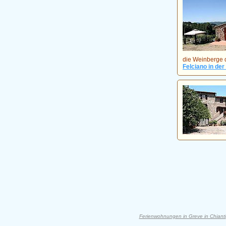
die Weinberge 
Felciano in de
Ferienwohnungen in Greve in Chianti