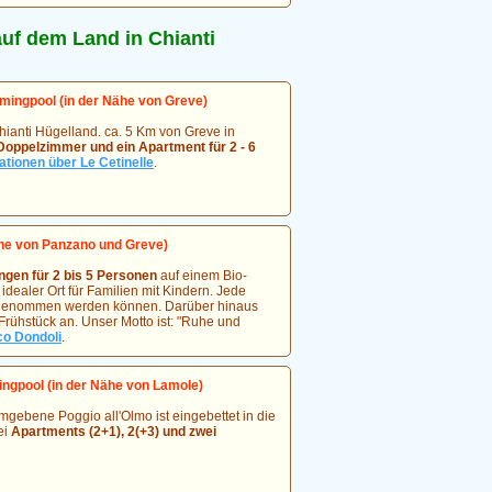
f dem Land in Chianti
ingpool (in der Nähe von Greve)
hianti Hügelland. ca. 5 Km von Greve in
oppelzimmer und ein Apartment für 2 - 6
ationen über Le Cetinelle
.
he von Panzano und Greve)
gen für 2 bis 5 Personen
auf einem Bio-
idealer Ort für Familien mit Kindern. Jede
ingenommen werden können. Darüber hinaus
 Frühstück an. Unser Motto ist: "Ruhe und
co Dondoli
.
gpool (in der Nähe von Lamole)
gebene Poggio all'Olmo ist eingebettet in die
ei
Apartments (2+1), 2(+3) und zwei