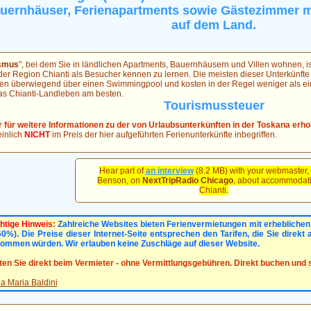
auernhäuser, Ferienapartments sowie Gästezimmer mi
auf dem Land.
ismus
", bei dem Sie in ländlichen Apartments, Bauernhäusern und Villen wohnen, i
der Region Chianti als Besucher kennen zu lernen. Die meisten dieser Unterkünfte si
gen überwiegend über einen Swimmingpool und kosten in der Regel weniger als ei
as Chianti-Landleben am besten.
Tourismussteuer
r für weitere Informationen zu der von Urlaubsunterkünften in der Toskana er
inlich
NICHT
im Preis der hier aufgeführten Ferienunterkünfte inbegriffen.
Hear part of
an interview
(8.2 MB) with your webmaster,
Benson, on
NextTripRadio Chicago
, about accommodati
Chianti.
htige Hinweis:
Zahlreiche Websites bieten Ferienvermietungen mit erheblichen 
60%). Die Preise dieser Internet-Seite entsprechen den Tarifen, die Sie direkt 
ommen würden. Wir erlauben keine Zuschläge auf dieser Website.
ten Sie direkt beim Vermieter - ohne Vermittlungsgebühren. Direkt buchen und 
a Maria Baldini