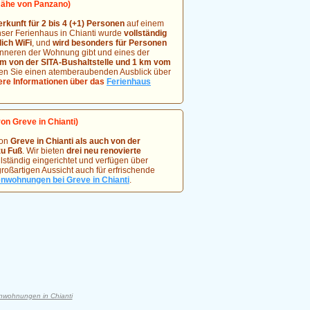
Nähe von Panzano)
erkunft für 2 bis 4 (+1) Personen
auf einem
Unser Ferienhaus in Chianti wurde
vollständig
lich WiFi
, und
wird besonders für Personen
 Inneren der Wohnung gibt und eines der
m von der SITA-Bushaltstelle und 1 km vom
nen Sie einen atemberaubenden Ausblick über
ere Informationen über das
Ferienhaus
on Greve in Chianti)
von
Greve in Chianti als auch von der
zu Fuß
. Wir bieten
drei neu renovierte
lständig eingerichtet und verfügen über
ßartigen Aussicht auch für erfrischende
nwohnungen bei Greve in Chianti
.
enwohnungen in Chianti