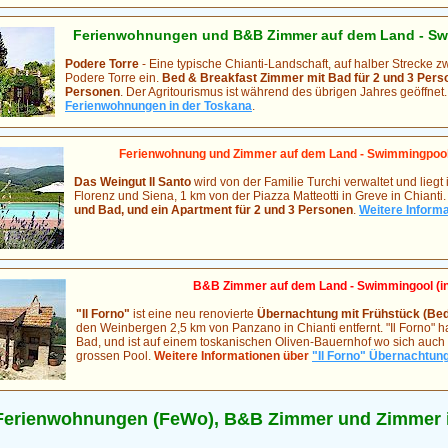
Ferienwohnungen und B&B Zimmer auf dem Land - Swi
Podere Torre
- Eine typische Chianti-Landschaft, auf halber Strecke 
Podere Torre ein.
Bed & Breakfast Zimmer mit Bad für 2 und 3 Pers
Personen
. Der Agritourismus ist während des übrigen Jahres geöffnet
Ferienwohnungen in der Toskana
.
Ferienwohnung und Zimmer auf dem Land - Swimmingpool 
Das Weingut Il Santo
wird von der Familie Turchi verwaltet und lieg
Florenz und Siena, 1 km von der Piazza Matteotti in Greve in Chiant
und Bad, und ein Apartment für 2 und 3 Personen
.
Weitere Informa
B&B Zimmer auf dem Land - Swimmingool (i
"Il Forno"
ist eine neu renovierte
Übernachtung mit Frühstück (Bed 
den Weinbergen 2,5 km von Panzano in Chianti entfernt. "Il Forno" 
Bad, und ist auf einem toskanischen Oliven-Bauernhof wo sich auch
grossen Pool.
Weitere Informationen über
"Il Forno" Übernachtung
Ferienwohnungen (FeWo), B&B Zimmer und Zimmer i