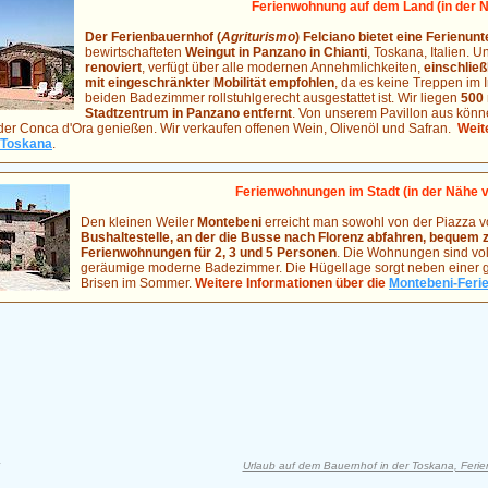
Ferienwohnung auf dem Land (in der 
Der Ferienbauernhof (
Agriturismo
) Felciano bietet eine Ferienunt
bewirtschafteten
Weingut in Panzano in Chianti
, Toskana, Italien. 
renoviert
, verfügt über alle modernen Annehmlichkeiten,
einschließ
mit eingeschränkter Mobilität empfohlen
, da es keine Treppen im
beiden Badezimmer rollstuhlgerecht ausgestattet ist. Wir liegen
500 
Stadtzentrum in Panzano entfernt
. Von unserem Pavillon aus kön
der Conca d'Ora genießen. Wir verkaufen offenen Wein, Olivenöl und Safran.
Weit
r Toskana
.
Ferienwohnungen im Stadt (in der Nähe v
Den kleinen Weiler
Montebeni
erreicht man sowohl von der Piazza 
Bushaltestelle, an der die Busse nach Florenz abfahren, bequem 
Ferienwohnungen für 2, 3 und 5 Personen
. Die Wohnungen sind vol
geräumige moderne Badezimmer. Die Hügellage sorgt neben einer gro
Brisen im Sommer.
Weitere Informationen über die
Montebeni-Ferie
Urlaub auf dem Bauernhof in der Toskana, Feri