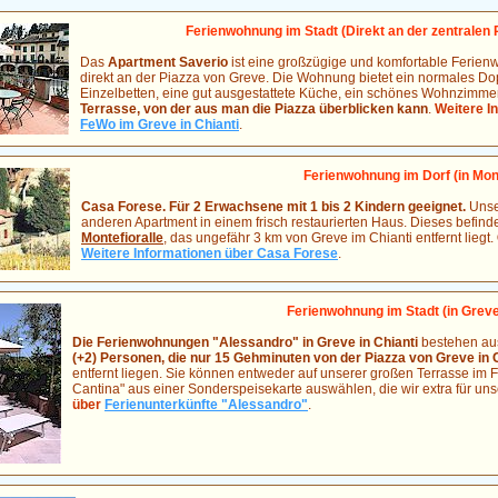
Ferienwohnung im Stadt (Direkt an der zentralen 
Das
Apartment Saverio
ist eine großzügige und komfortable Ferie
direkt an der Piazza von Greve. Die Wohnung bietet ein normales D
Einzelbetten, eine gut ausgestattete Küche, ein schönes Wohnzimm
Terrasse, von der aus man die Piazza überblicken kann
.
Weitere I
FeWo im Greve in Chianti
.
Ferienwohnung im Dorf (in Mont
Casa Forese. Für 2 Erwachsene mit 1 bis 2 Kindern geeignet.
Unse
anderen Apartment in einem frisch restaurierten Haus. Dieses befind
Montefioralle
, das ungefähr 3 km von Greve im Chianti entfernt liegt.
Weitere Informationen über Casa Forese
.
Ferienwohnung im Stadt (in Greve 
Die Ferienwohnungen "Alessandro" in Greve in Chianti
bestehen a
(+2) Personen, die nur 15 Gehminuten von der Piazza von Greve in C
entfernt liegen. Sie können entweder auf unserer großen Terrasse im F
Cantina" aus einer Sonderspeisekarte auswählen, die wir extra für uns
über
Ferienunterkünfte "Alessandro"
.