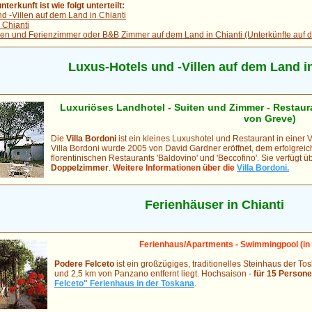
terkunft ist wie folgt unterteilt:
d -Villen auf dem Land in Chianti
 Chianti
n und Ferienzimmer oder B&B Zimmer auf dem Land in Chianti (Unterkünfte auf 
Luxus-Hotels und -Villen auf dem Land in
Luxuriöses Landhotel - Suiten und Zimmer - Restau
von Greve)
Die
Villa Bordoni
ist ein kleines Luxushotel und Restaurant in einer 
Villa Bordoni wurde 2005 von David Gardner eröffnet, dem erfolgrei
florentinischen Restaurants 'Baldovino' und 'Beccofino'. Sie verfügt ü
Doppelzimmer
.
Weitere Informationen über die
Villa Bordoni.
Ferienhäuser in Chianti
Ferienhaus/Apartments - Swimmingpool (in
Podere Felceto
ist ein großzügiges, traditionelles Steinhaus der To
und 2,5 km von Panzano entfernt liegt. Hochsaison -
für 15 Person
Felceto" Ferienhaus in der Toskana
.